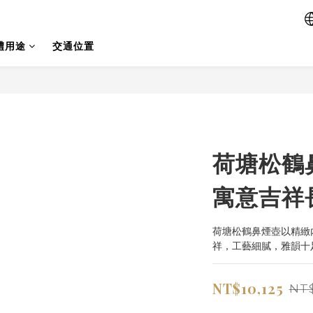
禮用途
交通位置
荷塘松鶴
寓意吉祥
荷塘松鶴鼻煙壺以精緻
祥，工藝細膩，雅韻十
NT$10,125
NT$