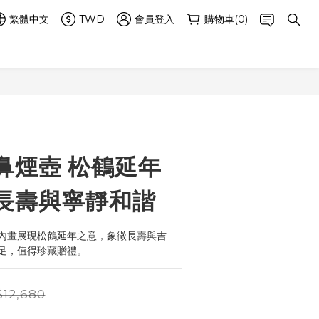
繁體中文
TWD
會員登入
購物車(0)
立即購買
鼻煙壺 松鶴延年
長壽與寧靜和諧
內畫展現松鶴延年之意，象徵長壽與吉
足，值得珍藏贈禮。
12,680