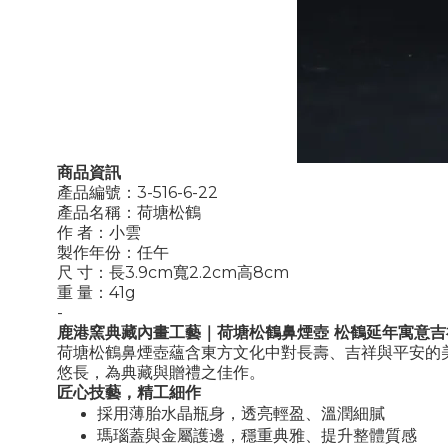
商品資訊
產品編號：3-516-6-22
產品名稱：荷塘松鶴
作 者：小雲
製作年份：任午
尺 寸：長3.9cm寬2.2cm高8cm
重 量：41g
-
鹿港窯典藏內畫工藝｜荷塘松鶴鼻煙壺
松鶴延年寓意吉
荷塘松鶴鼻煙壺蘊含東方文化中對長壽、吉祥與平安的
悠長，為典藏與贈禮之佳作。
匠心技藝，精工細作
採用薄胎水晶瓶身，透亮輕盈、溫潤細膩
瑪瑙蓋與金屬護邊，穩重典雅、提升整體質感