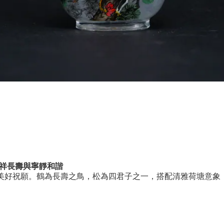
祥長壽與寧靜和諧
美好祝願。鶴為長壽之鳥，松為四君子之一，搭配清雅荷塘意象