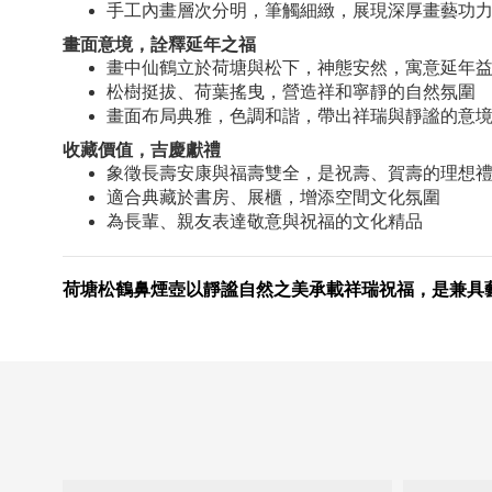
手工內畫層次分明，筆觸細緻，展現深厚畫藝功
畫面意境，詮釋延年之福
畫中仙鶴立於荷塘與松下，神態安然，寓意延年
松樹挺拔、荷葉搖曳，營造祥和寧靜的自然氛圍
畫面布局典雅，色調和諧，帶出祥瑞與靜謐的意
收藏價值，吉慶獻禮
象徵長壽安康與福壽雙全，是祝壽、賀壽的理想
適合典藏於書房、展櫃，增添空間文化氛圍
為長輩、親友表達敬意與祝福的文化精品
荷塘松鶴鼻煙壺以靜謐自然之美承載祥瑞祝福，是兼具