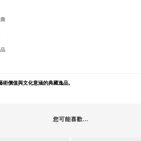
力
益壽
境
禮品
藝術價值與文化意涵的典藏逸品。
您可能喜歡...