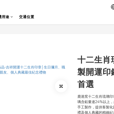
禮用途
交通位置
十二生肖
製開運印
首選
鹿港窯十二生肖琉璃印
璃含鉛量達24%以上
手工製作，提供客製化
禮及個人典藏的精緻紀