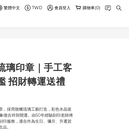
繁體中文
TWD
會員登入
購物車(0)
立即購買
琉璃印章｜手工客
鑑 招財轉運送禮
章，採用脫蠟琉璃工藝打造，彩色水晶玻
，象徵吉祥與開運。由50年經驗刻印老師傅
刻印服務，適合作為生日、彌月、升遷賀
念品。