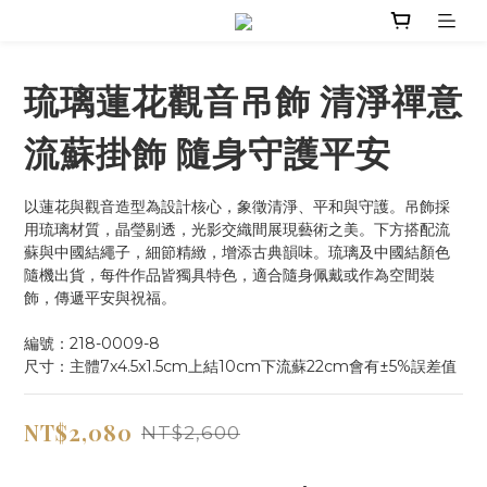
琉璃蓮花觀音吊飾 清淨禪意
流蘇掛飾 隨身守護平安
以蓮花與觀音造型為設計核心，象徵清淨、平和與守護。吊飾採
用琉璃材質，晶瑩剔透，光影交織間展現藝術之美。下方搭配流
蘇與中國結繩子，細節精緻，增添古典韻味。琉璃及中國結顏色
隨機出貨，每件作品皆獨具特色，適合隨身佩戴或作為空間裝
飾，傳遞平安與祝福。
編號：218-0009-8
尺寸：主體7x4.5x1.5cm上結10cm下流蘇22cm會有±5%誤差值
NT$2,080
NT$2,600