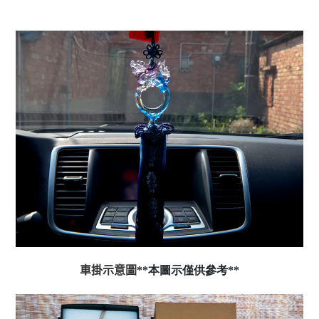
車掛示意圖
**本圖示僅供參考**