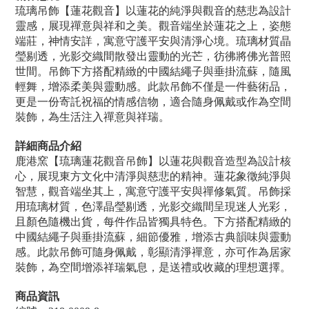
琉璃吊飾【蓮花觀音】以蓮花的純淨與觀音的慈悲為設計
靈感，展現禪意與祥和之美。觀音端坐於蓮花之上，姿態
端莊，神情安詳，寓意守護平安與清淨心境。琉璃材質晶
瑩剔透，光影交織間散發出靈動的光芒，彷彿將佛光普照
世間。吊飾下方搭配精緻的中國結繩子與垂掛流蘇，隨風
輕舞，增添柔美與靈動感。此款吊飾不僅是一件藝術品，
更是一份寄託祝福的情感信物，適合隨身佩戴或作為空間
裝飾，為生活注入禪意與祥瑞。
詳細商品介紹
鹿港窯【琉璃蓮花觀音吊飾】以蓮花與觀音造型為設計核
心，展現東方文化中清淨與慈悲的精神。蓮花象徵純淨與
智慧，觀音端坐其上，寓意守護平安與禪修氣質。吊飾採
用琉璃材質，色澤晶瑩剔透，光影交織間呈現迷人光彩，
且顏色隨機出貨，每件作品皆獨具特色。下方搭配精緻的
中國結繩子與垂掛流蘇，細節優雅，增添古典韻味與靈動
感。此款吊飾可隨身佩戴，彰顯清淨禪意，亦可作為居家
裝飾，為空間增添祥瑞氣息，是送禮或收藏的理想選擇。
商品資訊