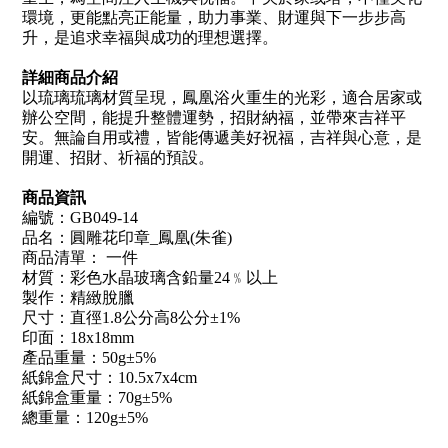
環境，更能點亮正能量，助力事業、財運與下一步步高
升，是追求幸福與成功的理想選擇。
詳細商品介紹
以琉璃琉璃材質呈現，鳳凰浴火重生的光彩，適合居家或
辦公空間，能提升整體運勢，招財納福，並帶來吉祥平
安。無論自用或禮，皆能傳遞美好祝福，吉祥與心意，是
開運、招財、祈福的預設。
商品資訊
編號：GB049-14
品名：圓雕花印章_鳳凰(朱雀)
商品清單： 一件
材質：彩色水晶玻璃含鉛量24﹪以上
製作：精緻脫臘
尺寸：直徑1.8公分高8公分±1%
印面：18x18mm
產品重量：50g±5%
紙錦盒尺寸：10.5x7x4cm
紙錦盒重量：70g±5%
總重量：120g±5%