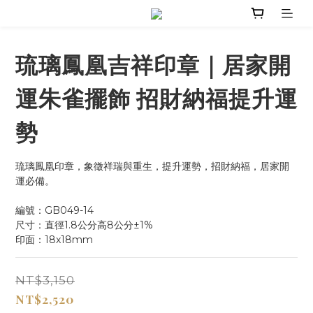
琉璃鳳凰吉祥印章｜居家開
運朱雀擺飾 招財納福提升運
勢
琉璃鳳凰印章，象徵祥瑞與重生，提升運勢，招財納福，居家開
運必備。
編號：GB049-14
尺寸：直徑1.8公分高8公分±1%
印面：18x18mm
NT$3,150
NT$2,520