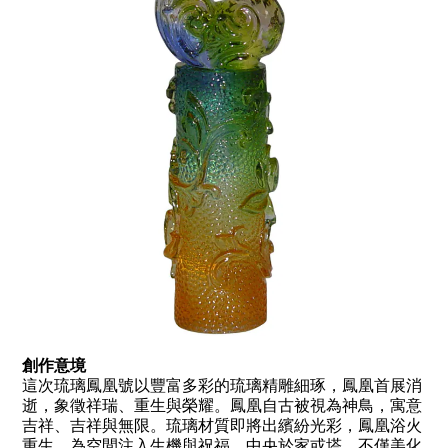
創作意境
這次琉璃鳳凰號以豐富多彩的琉璃精雕細琢，鳳凰首展消
逝，象徵祥瑞、重生與榮耀。鳳凰自古被視為神鳥，寓意
吉祥、吉祥與無限。琉璃材質即將出繽紛光彩，鳳凰浴火
重生，為空間注入生機與祝福。中央於家或塔，不僅美化