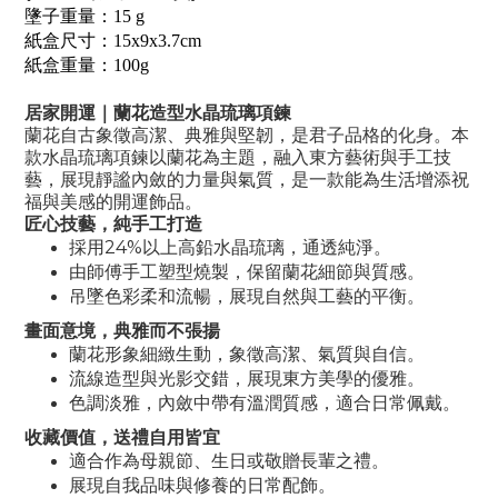
墬子重量：15 g
紙盒尺寸：15x9x3.7cm
紙盒重量：100g
居家開運｜蘭花造型水晶琉璃項鍊
蘭花自古象徵高潔、典雅與堅韌，是君子品格的化身。本
款水晶琉璃項鍊以蘭花為主題，融入東方藝術與手工技
藝，展現靜謐內斂的力量與氣質，是一款能為生活增添祝
福與美感的開運飾品。
匠心技藝，純手工打造
採用24%以上高鉛水晶琉璃，通透純淨。
由師傅手工塑型燒製，保留蘭花細節與質感。
吊墜色彩柔和流暢，展現自然與工藝的平衡。
畫面意境，典雅而不張揚
蘭花形象細緻生動，象徵高潔、氣質與自信。
流線造型與光影交錯，展現東方美學的優雅。
色調淡雅，內斂中帶有溫潤質感，適合日常佩戴。
收藏價值，送禮自用皆宜
適合作為母親節、生日或敬贈長輩之禮。
展現自我品味與修養的日常配飾。