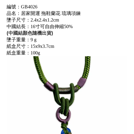
編號：GB4026
品名：居家開運 拖鞋蘭花 琉璃項鍊
墬子尺寸：2.4x2.4x1.2cm
中國結長：16寸可自由伸縮50%
(中國結顏色隨機出貨)
墬子重量：9 g
紙盒尺寸：15x9x3.7cm
紙盒重量：100g