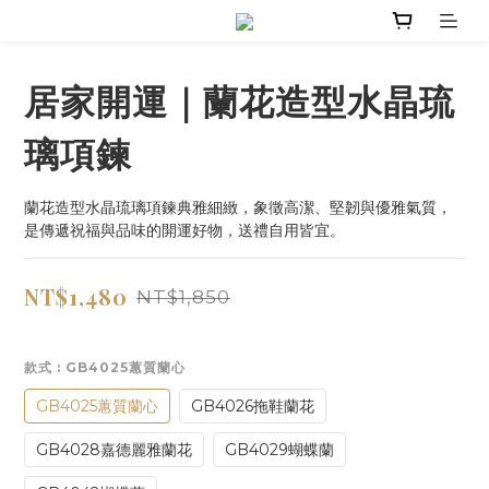
居家開運｜蘭花造型水晶琉
璃項鍊
蘭花造型水晶琉璃項鍊典雅細緻，象徵高潔、堅韌與優雅氣質，
是傳遞祝福與品味的開運好物，送禮自用皆宜。
NT$1,480
NT$1,850
款式
: GB4025蕙質蘭心
GB4025蕙質蘭心
GB4026拖鞋蘭花
GB4028嘉德麗雅蘭花
GB4029蝴蝶蘭