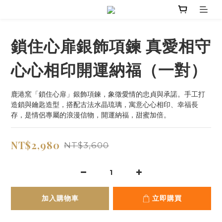
鎖住心扉銀飾項鍊 真愛相守
心心相印開運納福（一對）
鹿港窯「鎖住心扉」銀飾項鍊，象徵愛情的忠貞與承諾。手工打
造鎖與鑰匙造型，搭配古法水晶琉璃，寓意心心相印、幸福長
存，是情侶專屬的浪漫信物，開運納福，甜蜜加倍。
NT$2,980
NT$3,600
加入購物車
立即購買