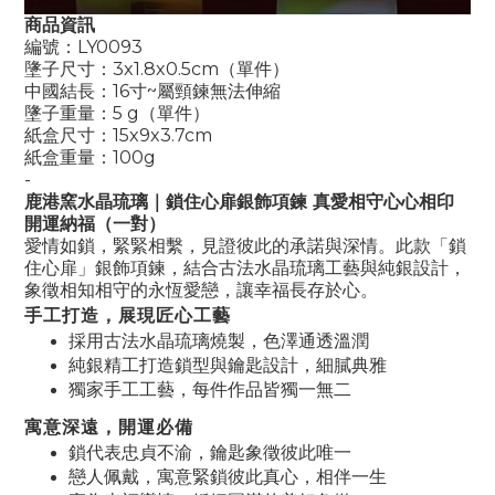
商品資訊
編號：LY0093
墬子尺寸：3x1.8x0.5cm（單件）
中國結長：16寸~屬頸鍊無法伸縮
墬子重量：5 g
（單件）
紙盒尺寸：15x9x3.7cm
紙盒重量：100g
-
鹿港窯水晶琉璃｜鎖住心扉銀飾項鍊 真愛相守心心相印
開運納福（一對）
愛情如鎖，緊緊相繫，見證彼此的承諾與深情。此款「鎖
住心扉」銀飾項鍊，結合古法水晶琉璃工藝與純銀設計，
象徵相知相守的永恆愛戀，讓幸福長存於心。
手工打造，展現匠心工藝
採用古法水晶琉璃燒製，色澤通透溫潤
純銀精工打造鎖型與鑰匙設計，細膩典雅
獨家手工工藝，每件作品皆獨一無二
寓意深遠，開運必備
鎖代表忠貞不渝，鑰匙象徵彼此唯一
戀人佩戴，寓意緊鎖彼此真心，相伴一生