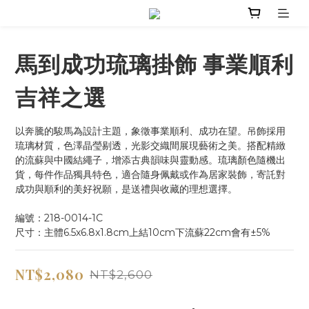
馬到成功琉璃掛飾 事業順利
吉祥之選
以奔騰的駿馬為設計主題，象徵事業順利、成功在望。吊飾採用
琉璃材質，色澤晶瑩剔透，光影交織間展現藝術之美。搭配精緻
的流蘇與中國結繩子，增添古典韻味與靈動感。琉璃顏色隨機出
貨，每件作品獨具特色，適合隨身佩戴或作為居家裝飾，寄託對
成功與順利的美好祝願，是送禮與收藏的理想選擇。
編號：218-0014-1C
尺寸：主體6.5x6.8x1.8cm上結10cm下流蘇22cm會有±5%
NT$2,080
NT$2,600