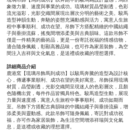
象徵力量、速度與事業的成功。琉璃材質晶瑩剔透，色彩
流光溢彩，光影交織間展現出層次分明的藝術之美。駿馬
造型神韻生動，奔馳的姿態充滿動感與活力，寓意人生旅
程中事事順利、成功在望。吊飾下方搭配精緻的中國結繩
子與垂掛流蘇，搖曳間增添柔美與古典韻味。這款吊飾不
僅是一件精美的藝術品，更是一份寄託祝福的情感信物，
適合隨身佩戴，彰顯高雅品味，也可作為家居裝飾，為空
間注入吉祥與文化氣息，是送禮或收藏的理想選擇。
詳細商品介紹
鹿港窯【琉璃吊飾馬到成功】以駿馬奔騰的造型為設計核
心，傳遞事業順利、成功在望的美好寓意。吊飾採用琉璃
材質，晶瑩剔透，光影交織間呈現迷人的色彩層次，且顏
色隨機出貨，每件作品皆獨具特色。駿馬造型生動，展現
力量與速度感，寓意人生旅程中事事順利、成功如期而
至。吊飾下方搭配古典韻味的中國結繩子與垂掛流蘇，增
添柔美與靈動感。此款吊飾可隨身佩戴，寄託對成功祝
福，亦可作為家居裝飾，為生活空間增添祥瑞與文化氣
息，是送禮或收藏的理想選擇。