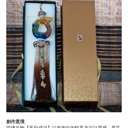
創作意境
琉璃吊飾【馬到成功】以奔跑中的駿馬為設計靈感，馬匹