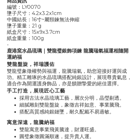
商品資訊
編號：LY0070
墬子尺寸：4.2x3.2x1cm
中國結長：16寸~屬頸鍊無法伸縮
墬子重量：21 g
紙盒尺寸：15x9x3.7cm
紙盒重量：100g
-
鹿港窯水晶琉璃｜雙龍璧銀飾項鍊 龍騰瑞氣福運相隨開
運納福
雙龍盤旋，祥瑞護佑
雙龍璧象徵權勢與福運，龍騰瑞氣，助您迎接好運與成
功。精工雕琢的水晶琉璃搭配純銀設計，展現尊貴氣息，
適合作為開運護身飾品，亦是饋贈摯愛的絕佳選擇。
手工打造，展現匠心工藝
採用古法水晶琉璃工藝，層次分明，晶瑩剔透。
細膩雕刻雙龍盤旋，象徵吉祥如意、事業騰飛。
搭配高質感純銀鏈墜，耐久配戴不易過敏。
寓意深遠，龍騰納福
雙龍寓意事業飛黃騰達，財運旺盛。
圓璧象徵圓滿順遂，提升貴人運。