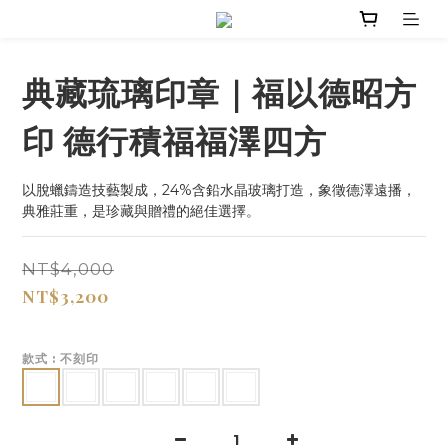
典藏琉璃印章｜福以德昭方
印 德行積福福澤四方
以脫蠟鑄造技藝製成，24%含鉛水晶玻璃打造，象徵德澤遠播，
典雅莊重，是珍藏與贈禮的絕佳選擇。
NT$4,000
NT$3,200
款式
: 不刻印