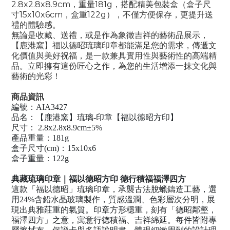
2.8x2.8x8.9cm，重量181g，搭配精美包裝盒（盒子尺
寸15x10x6cm，盒重122g），不僅方便保存，更提升送
禮的體驗感。
無論是收藏、送禮，或是作為象徵吉祥的藝術品展示，
【鹿港窯】福以德昭琉璃印章都能滿足您的需求，傳遞文
化價值與美好祝福，是一款兼具實用性與藝術性的高端精
品。立即擁有這份匠心之作，為您的生活增添一抹文化與
藝術的光彩！
商品資訊
編號：AIA3427
品名：【鹿港窯】琉璃-印章【福以德昭方印】
尺寸： 2.8x2.8x8.9cm±5%
產品重量：181g
盒子尺寸(cm)：15x10x6
盒子重量：122g
典藏琉璃印章｜福以德昭方印 德行積福福澤四方
這款「福以德昭」琉璃印章，承襲古法脫蠟鑄造工藝，選
用24%含鉛水晶玻璃製作，質感溫潤、色彩層次分明，展
現出典雅莊重的氣質。印章方形穩重，刻有「德昭鄰壑，
福澤四方」之意，寓意行德積福、吉祥綿延。每件皆附專