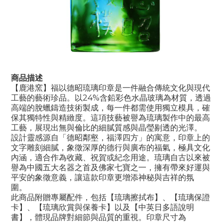
商品描述
【鹿港窯】福以德昭琉璃印章是一件融合傳統文化與現代
工藝的藝術珍品。以24%含鉛彩色水晶玻璃為材質，透過
高端的脫蠟鑄造技術製成，每一件都需使用獨立模具，確
保其獨特性與精緻度。這項技藝被譽為琉璃製作中的最高
工藝，展現出無與倫比的細膩質感與晶瑩剔透的光澤。
設計靈感源自「德昭鄰壑，福澤四方」的寓意，印章上的
文字雕刻細膩，象徵深厚的德行與廣布的福氣，極具文化
內涵，適合作為收藏、祝賀或紀念用途。琉璃自古以來被
譽為中國五大名器之首及佛家七寶之一，擁有帶來好運與
平安的象徵意義，讓這款印章更增添神秘與吉祥的氛
圍。
此商品附贈專屬配件，包括【琉璃擦拭布】、【琉璃保證
卡】、【琉璃欣賞與保養卡】以及【中英日多語說明
書】，體現品牌對細節與品質的重視。印章尺寸為