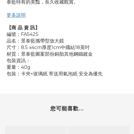
泰藍特有的美豔，長久收藏觀賞。
更多說明
【商 品 資 訊】
編號：FA542S
品名：景泰藍攜帶型放大鏡
尺寸：8.5 x4cm厚度1cm中國結18英吋
材質：景泰藍圖案部份銅胎其他鋼鐵鍍金
包裝資訊：
重量：40g
包裝：卡夾+玻璃紙 寄送用氣泡紙 安全為優先
您可能喜歡...