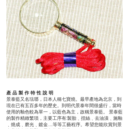
產 品 製 作 特 性 說 明
景泰藍又名琺瑯，日本人稱七寶燒。最早產地為北京，到
現在已有五百多年的歷史。到明代景泰年間很盛行，當時
使用的釉色較為單一，以藍色為主，故稱景泰藍。 景泰藍
的製作精緻繁瑣，主要工序有:製胎﹑捏絲﹑去油漬﹑施釉
﹑燒成﹑磨光﹑鍍金…..等等工藝程序。希望您能欣賞到景