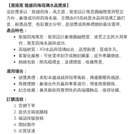
【鹿港窯
龍揚四海琉璃水晶獎座】
這款獎座以「龍揚四海」為主題，龍形設計寓意圓融態度與堅定
K9
方向，象徵成功與四海名揚。主體由
高純度水晶與琉璃工藝打
造，剔透晶瑩、色彩層次分明，是頒獎或商務禮贈的最佳選擇。
產品特色：
龍揚四海寓意：龍形設計象徵圓融態度、凌雲之志與大局掌
控，寓意四海名揚與成功。
K9
高端材質：
水晶與琉璃結合，晶瑩剔透，質感非凡。
客製化服務：可依需求刻字或雕刻圖案，提升專屬價值。
精緻包裝：附高檔禮盒，送禮體面，收藏尊貴。
適用場合：
頒獎典禮：表彰卓越成就與領導風範，傳遞榮耀與感謝。
商務禮贈：象徵合作共贏與事業成功，增進商業關係。
紀念收藏：兼具藝術與實用性的高端擺飾品，值得珍藏。
訂購流程：
官網下單
提供文稿或圖檔
確認排版校稿
開始製作
出貨送達