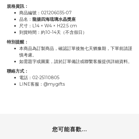
規格資訊：
021206035-07
商品編號：
龍揚四海琉璃水晶獎座
品名：
L14 × W4 × H22.5 cm
尺寸：
10-14
到貨時間：約
天（不含假日）
特別提醒：
本商品為訂製商品，確認訂單後無七天猶豫期，下單前請謹
慎考慮。
如需題字或圖案，請於訂單備註或聯繫客服提供詳細資料。
聯絡方式：
02-25110805
電話：
LINE
@mygifts
客服：
您可能喜歡...