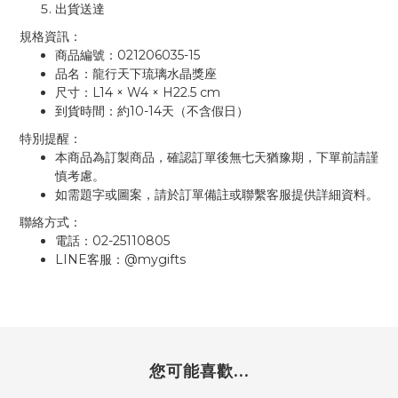
出貨送達
規格資訊：
021206035-15
商品編號：
品名：龍行天下琉璃水晶獎座
L14 × W4 × H22.5 cm
尺寸：
10-14
到貨時間：約
天（不含假日）
特別提醒：
本商品為訂製商品，確認訂單後無七天猶豫期，下單前請謹
慎考慮。
如需題字或圖案，請於訂單備註或聯繫客服提供詳細資料。
聯絡方式：
02-25110805
電話：
LINE
@mygifts
客服：
您可能喜歡...