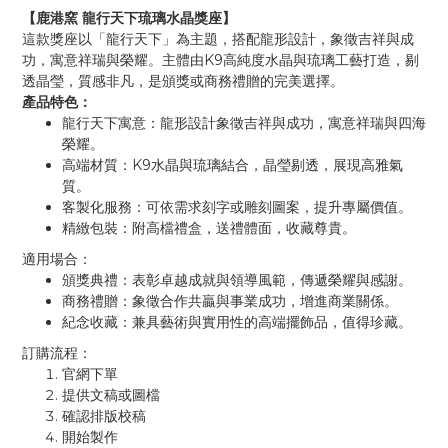
【鹿港窯
龍行天下琉璃水晶獎座】
這款獎座以「龍行天下」為主題，搭配龍形設計，象徵吉祥與成
K9
功，寓意祥瑞與榮耀。主體由
高純度水晶與琉璃工藝打造，剔
透晶瑩，質感非凡，是頒獎或商務禮贈的完美選擇。
產品特色：
龍行天下寓意：龍形設計象徵吉祥與成功，寓意祥瑞與四海
榮耀。
K9
高端材質：
水晶與琉璃結合，晶瑩剔透，展現高雅氣
質。
客製化服務：可依需求刻字或雕刻圖案，提升專屬價值。
精緻包裝：附高檔禮盒，送禮體面，收藏尊貴。
適用場合：
頒獎典禮：表彰卓越成就與領導風範，傳遞榮耀與感謝。
商務禮贈：象徵合作共贏與事業成功，增進商業關係。
紀念收藏：兼具藝術與實用性的高端擺飾品，值得珍藏。
訂購流程：
官網下單
提供文稿或圖檔
確認排版校稿
開始製作