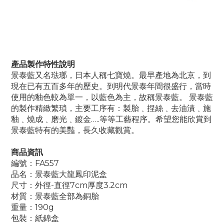
產品製作特性說明
景泰藍又名琺瑯，日本人稱七寶燒。最早產地為北京，到
現在已有五百多年的歷史。到明代景泰年間很盛行，當時
使用的釉色較為單一，以藍色為主，故稱景泰藍。 景泰藍
的製作精緻繁瑣，主要工序有：製胎﹑捏絲﹑去油漬﹑施
釉﹑燒成﹑磨光﹑鍍金…..等等工藝程序。希望您能欣賞到
景泰藍特有的美豔，長久收藏觀賞。
商品資訊
編號：FA557
品名：景泰藍大龍鳳印泥盒
尺寸：外徑-直徑7cm厚度3.2cm
材質：景泰藍全部為銅胎
重量：190g
包裝：紙錦盒