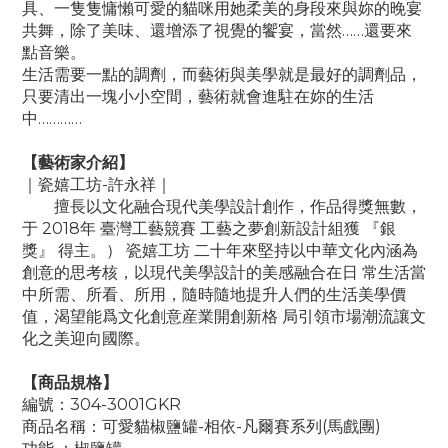
具、一隻隻慵懶可愛的貓咪用她柔美的身段來與妳的晚宴
共舞，除了美味、還增添了視覺的饗宴，當然……還要來
點音樂。
生活需要一點的調劑，而藝術與美學就是最好的調劑品，
只要清出一塊小小空間，藝術就會進駐在妳的生活
中…………
【藝術家介紹】
｜瓷嬉工坊-許永祥｜
擅長以文化融合現代美學設計創作，作品得獎無數，
于 2018年 臺灣工藝競賽 工藝之夢創新設計組獲 『銀
獎』 得主。） 瓷嬉工坊 二十年來堅持以中華文化內涵為
創意的思考核，以現代美學設計的美感融合在日 常生活當
中所需、所看、所用，隨時隨地提升人們的生活美學價
值，渴望能爲文化創意産業開創新格 局引領市場潮流讓文
化之美迎向國際。
【商品規格】
編號：304-3001GKR
商品名稱：可愛貓椒鹽罐-相依-凡爾賽系列(馬戲團)