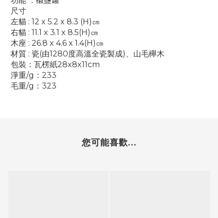
功能 ：椒鹽罐
尺寸
左貓 : 12 x 5.2 x 8.3 (H)㎝
右貓 : 11.1 x 3.1 x 8.5(H)㎝
木座 : 26.8 x 4.6 x 1.4(H)㎝
材質 : 瓷(由1280度高溫全瓷製成)、山毛櫸木
包裝：瓦楞紙28x8x11cm
淨重/g：233
毛重/g：323
您可能喜歡...