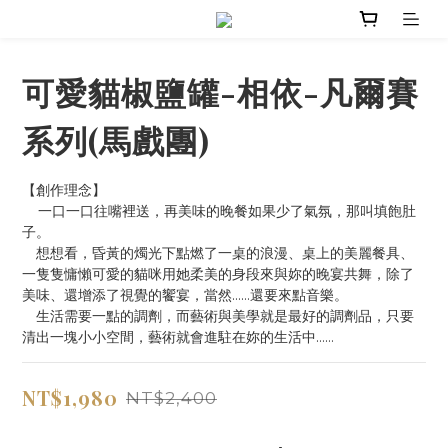
可愛貓椒鹽罐-相依-凡爾賽
系列(馬戲團)
【創作理念】
    一口一口往嘴裡送，再美味的晚餐如果少了氣氛，那叫填飽肚
子。
　想想看，昏黃的燭光下點燃了一桌的浪漫、桌上的美麗餐具、
一隻隻慵懶可愛的貓咪用她柔美的身段來與妳的晚宴共舞，除了
美味、還增添了視覺的饗宴，當然……還要來點音樂。
　生活需要一點的調劑，而藝術與美學就是最好的調劑品，只要
清出一塊小小空間，藝術就會進駐在妳的生活中……
NT$1,980
NT$2,400