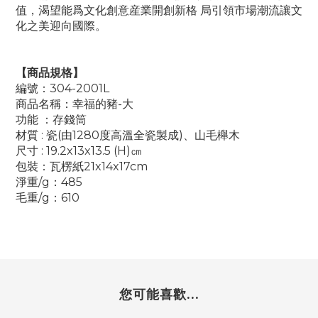
值，渴望能爲文化創意産業開創新格 局引領市場潮流讓文
化之美迎向國際。
【商品規格】
編號：304-2001L
商品名稱：幸福的豬-大
功能 ：存錢筒
材質 : 瓷(由1280度高溫全瓷製成)、山毛櫸木
尺寸 : 19.2x13x13.5 (H)㎝
包裝：瓦楞紙21x14x17cm
淨重/g：485
毛重/g：610
您可能喜歡...