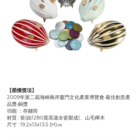
【榮獲獎項】
2009年第二屆海峽兩岸廈門文化產業博覽會‧最佳創意產
品獎‧銅獎
功能 ：存錢筒
材質 : 瓷(由1280度高溫全瓷製成)、山毛櫸木
尺寸 : 19.2x13x13.5 (H)㎝