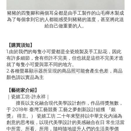
豬豬的四隻腳和兩個耳朵都是由手工製作的山毛櫸木製成
為了每個拿到它的人都能感受到豬豬的溫度，甚至將此送
給自己做重要的人。
【
購買須知
】
1.由於我們的每隻小可愛都是全瓷燒製及手工貼花，因此
有許多細節，會有些許不完美，但也就是這些不完美才造
就了每隻小可愛與眾不同的地方。
2.各種螢幕顯示器所呈現的商品照可能會產生色差，商品
顏色請以實品為主
【藝術家介紹】
｜瓷嬉工坊-許永祥｜
擅長以文化融合現代美學設計創作，作品得獎無數，
于 2018年 臺灣工藝競賽 工藝之夢創新設計組獲 『銀
獎』 得主。） 瓷嬉工坊 二十年來堅持以中華文化內涵為
創意的思考核，以現代美學設計的美感融合在日 常生活當
中所需、所看、所用，隨時隨地提升人們的生活美學價