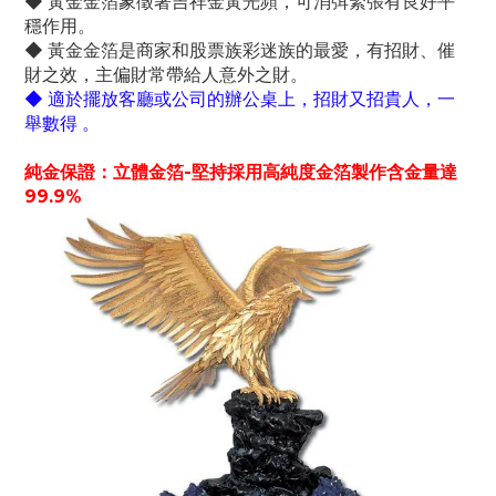
◆ 黃金金箔象徵著吉祥金黃光頻，可消弭緊張有良好平
穩作用。
◆ 黃金金箔是商家和股票族彩迷族的最愛，有招財、催
財之效，主偏財常帶給人意外之財。
◆ 適於擺放客廳或公司的辦公桌上，招財又招貴人，一
舉數得 。
純金保證：立體金箔-堅持採用高純度金箔製作含金量達
99.9%