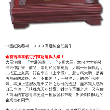
中國紙雕藝術．９９９高度純金箔製作
金有吉祥喜氣可招來財運與人緣！
大展鴻圖： 「大展鴻圖」、「鴻圖大展」意指 大大的發
展宏偉計畫、前途，常用於開業祝賀。大鵬一日同風起，
扶搖直上九萬，語自李白《上李邕》。鷹古稱大鵬，是英
勇無敵的象徵。有「不飛則已，一飛沖天」的信心和勇
氣。再加上這層次迭出又呼之欲出的造型，無不讓人感到
自己也似一只扶搖九天的雄鷹。對於任重而道遠，又有偉
大前途的有志青年更是一種啟發和鼓勵，對於剛剛興起的
企業也有同示。