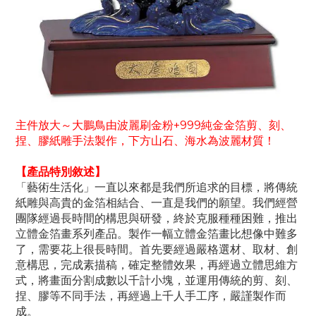
主件放大～
大鵬鳥由波麗刷金粉+999純金金箔剪、刻、
捏、膠紙雕手法製作，下方山石、海水為波麗材質！
【產品特別敘述】
「藝術生活化」一直以來都是我們所追求的目標，將傳統
紙雕與高貴的金箔相結合、一直是我們的願望。我們經營
團隊經過長時間的構思與研發，終於克服種種困難，推出
立體金箔畫系列產品。製作一幅立體金箔畫比想像中難多
了，需要花上很長時間。首先要經過嚴格選材、取材、創
意構思，完成素描稿，確定整體效果，再經過立體思維方
式，將畫面分割成數以千計小塊，並運用傳統的剪、刻、
捏、膠等不同手法，再經過上千人手工序，嚴謹製作而
成。