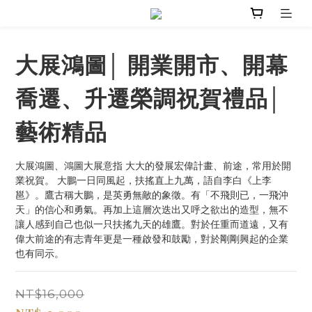
大展鴻圖│ 開業開市、開幕
喬遷、升遷榮調祝賀禮品│
藝術精品
大展鴻圖、鴻圖大展意指 大大的發展宏偉計畫、前途，常用於開
業祝賀。 大鵬一日同風起，扶搖直上九萬，語自李白《上李
邕》。鷹古稱大鵬，是英勇無敵的象徵。有「不飛則已，一飛沖
天」的信心和勇氣。再加上這層次迭出又呼之欲出的造型，無不
讓人感到自己也似一只扶搖九天的雄鷹。對於任重而道遠，又有
偉大前途的有志青年更是一種啟發和鼓勵，對於剛剛興起的企業
也有同示。
NT$16,000