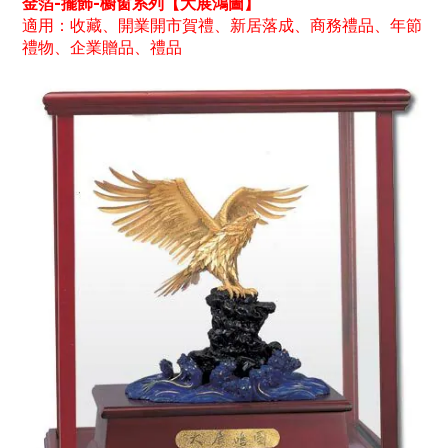
金箔-擺飾-櫥窗系列【大展鴻圖】
適用：收藏、開業開市賀禮、新居落成、商務禮品、年節
禮物、企業贈品、禮品