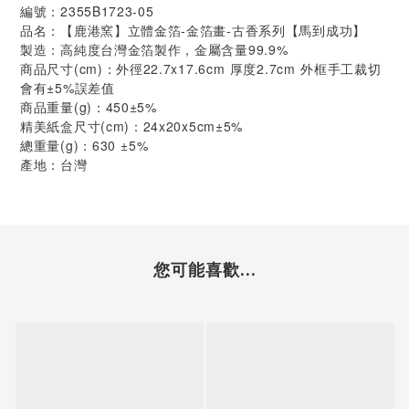
編號：2355B1723-05
品名：【鹿港窯】立體金箔-金箔畫-古香系列【馬到成功】
製造：高純度台灣金箔製作，金屬含量99.9%
商品尺寸(cm)：外徑22.7x17.6cm 厚度2.7cm 外框手工裁切
會有±5%誤差值
商品重量(g)：450±5%
精美紙盒尺寸(cm)：24x20x5cm±5%
總重量(g)：630 ±5%
產地：台灣
您可能喜歡...