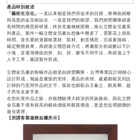
產品特別敘述
「藝術生活化」
一直以來都是我們所追求的目標，將傳統紙雕
與高貴的金箔相結合、一直是我們的願望。我們經營團隊經過
長時間的構思與研發，終於克服種種困難，推出立體金箔畫系
列產品。製作一幅立體金箔畫比想像中難多了，需要花上很長
時間。首先要經過嚴格選材、取材、創意構思，完成素描稿，
確定整體效果，再經過立體思維方式，將畫面分割成數以千計
小塊，並運用傳統的剪、刻、捏、膠等不同手法，再經過上千
人手工序，嚴謹製作而成。
立體金箔畫的每幅作品都是由經營團隊 - 台灣專業設計師精心
設計而成，無論是畫面的安排、產品的表情、處處都能見到設
計師的巧思而作品的文字、落款也都取自王羲之、顏真卿、趙
子昂等名家手筆。
在您欣賞作品之餘，亦能體驗博大精深的民族藝術。因此立體
金箔畫不僅有很高的藝術價值和觀賞價值，更是您送禮饋贈的
最佳選擇。
【所謂客製服務如圖所示】