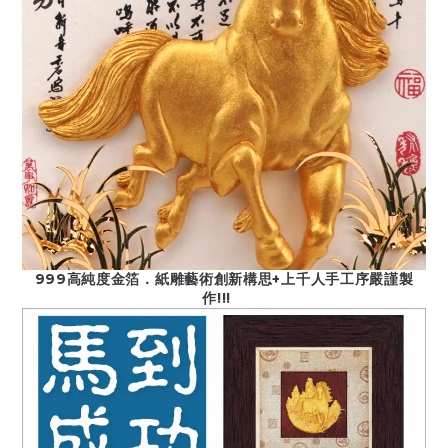
999高純度金箔．紙雕藝術創新構思+上千人手工序嚴謹製
作!!!