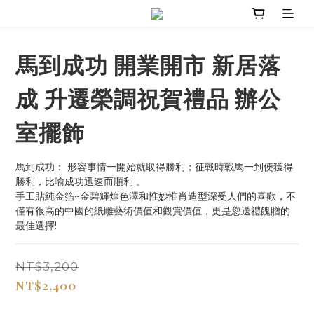
馬到成功 開業開市 新居落
成 升遷榮調祝賀禮品 辦公
室擺飾
馬到成功： 形容事情一開始就取得勝利；征戰時戰馬一到便獲得
勝利，比喻成功迅速而順利 。 
手工貼純金箔~金碧輝煌色澤和惟妙惟肖造型深受人們的喜歡，不
僅有很高的中國的紙雕藝術價值和觀賞價值，更是您送禮餽贈的
最佳選擇!
NT$3,200
NT$2,400