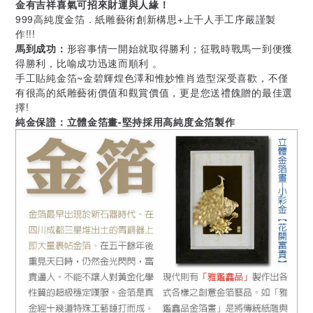
金有吉祥喜氣可招來財運與人緣！
999高純度金箔．紙雕藝術創新構思+上千人手工序嚴謹製
作!!!
馬到成功：
形容事情一開始就取得勝利；征戰時戰馬一到便獲
得勝利，比喻成功迅速而順利 。
手工貼純金箔~金碧輝煌色澤和惟妙惟肖造型深受喜歡，不僅
有很高的紙雕藝術價值和觀賞價值，更是您送禮餽贈的最佳選
擇!
純金保證：立體金箔畫-堅持採用高純度金箔製作