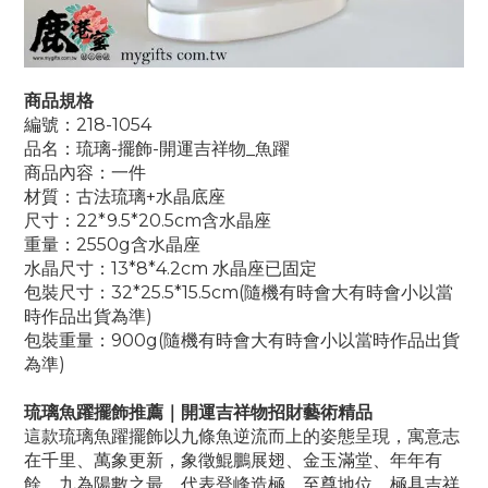
商品規格
編號：218-1054
品名：琉璃-擺飾-開運吉祥物_魚躍
商品內容：一件
材質：古法琉璃+水晶底座
尺寸：22*9.5*20.5cm含水晶座
重量：2550g含水晶座
水晶尺寸：13*8*4.2cm 水晶座已固定
包裝尺寸：32*25.5*15.5cm(隨機有時會大有時會小以當
時作品出貨為準)
包裝重量：900g(隨機有時會大有時會小以當時作品出貨
為準)
琉璃魚躍擺飾推薦｜開運吉祥物招財藝術精品
這款琉璃魚躍擺飾以九條魚逆流而上的姿態呈現，寓意志
在千里、萬象更新，象徵鯤鵬展翅、金玉滿堂、年年有
餘。九為陽數之最，代表登峰造極、至尊地位，極具吉祥