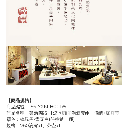
【商品規格】
商品編號：156-YXKFH001WT
商品名稱：樂活陶器 【悠享咖啡滴濾套組】滴濾+咖啡壺
顏色：禪風黑/雪花白(任挑選一種)
規格：V60滴濾x1、茶壺x1