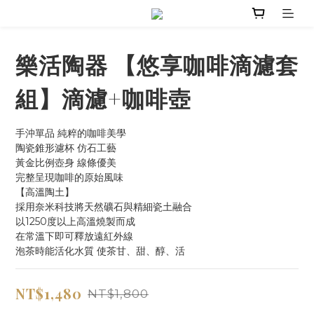
樂活陶器 【悠享咖啡滴濾套
組】滴濾+咖啡壺
手沖單品 純粹的咖啡美學
陶瓷錐形濾杯 仿石工藝
黃金比例壺身 線條優美
完整呈現咖啡的原始風味
【高溫陶土】
採用奈米科技將天然礦石與精細瓷土融合
以1250度以上高溫燒製而成
在常溫下即可釋放遠紅外線
泡茶時能活化水質 使茶甘、甜、醇、活
NT$1,480
NT$1,800