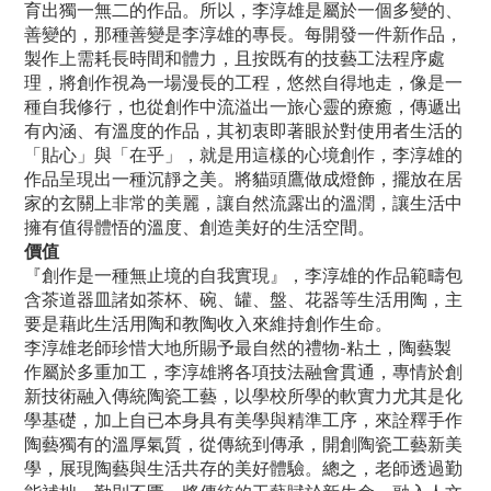
育出獨一無二的作品。所以，李淳雄是屬於一個多變的、
善變的，那種善變是李淳雄的專長。每開發一件新作品，
製作上需耗長時間和體力，且按既有的技藝工法程序處
理，將創作視為一場漫長的工程，悠然自得地走，像是一
種自我修行，也從創作中流溢出一旅心靈的療癒，傳遞出
有內涵、有溫度的作品，其初衷即著眼於對使用者生活的
「貼心」與「在乎」，就是用這樣的心境創作，李淳雄的
作品呈現出一種沉靜之美。將貓頭鷹做成燈飾，擺放在居
家的玄關上非常的美麗，讓自然流露出的溫潤，讓生活中
擁有值得體悟的溫度、創造美好的生活空間。
價值
『創作是一種無止境的自我實現』，李淳雄的作品範疇包
含茶道器皿諸如茶杯、碗、罐、盤、花器等生活用陶，主
要是藉此生活用陶和教陶收入來維持創作生命。
李淳雄老師珍惜大地所賜予最自然的禮物-粘土，陶藝製
作屬於多重加工，李淳雄將各項技法融會貫通，專情於創
新技術融入傳統陶瓷工藝，以學校所學的軟實力尤其是化
學基礎，加上自已本身具有美學與精準工序，來詮釋手作
陶藝獨有的溫厚氣質，從傳統到傳承，開創陶瓷工藝新美
學，展現陶藝與生活共存的美好體驗。總之，老師透過勤