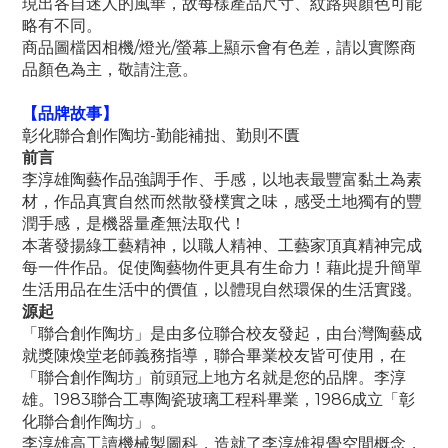
現出各自迷人的風華，故每樣產品尺寸、紋路與顏色可能
略有不同。
商品圖檔因相機/燈光/螢幕上顯示會有色差，請以實際商
品顏色為主，敬請注意。
【品牌故事】
彰化聯合創作陶坊-勤能補拙、勤則不匱
前言
李淳雄陶藝作品強調手作、手感，以地表最豐富黏土為素
材，作品真實自然而然散發樸實之味，感受土地獨有的豐
潤手感，是機器量產無法取代！
本著發揚綠工藝精神，以職人精神、工藝家頂真精神完成
每一件作品。促使陶藝物件更具有生命力！藉此提升簡單
生活用品在生活中的價值，以體現自然環保的生活實踐。
源起
「聯合創作陶坊」是由多位聯合校友發起，由台灣陶藝成
就獎陳煥堂老師義務指導，聯合畢業校友皆可使用，在
「聯合創作陶坊」前頭冠上地方名就是您的品牌。李淳
雄。1983聯合工專陶瓷玻璃工程科畢業，1986成立「彰
化聯合創作陶坊」。
李淳雄高工讀機械製圖科，造就了李淳雄視覺空間概念，