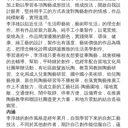
加上勤以學習各項陶藝成形技法、燒成技法，開啟自我設
計眼界，堅持用手工的方式表達對陶藝創作的情感，作品
純樸耐看，實用溫潤。
李淳雄以貼近生活『生活即藝術，藝術即生活』的理念創
作。所有作品皆親力親為、純手工小量製作，以電窯燒、
柴燒為主，作品簡潔優雅的顏色，實踐簡單、環保、健
康、綠工藝的設計，製作出有溫度、藝術價值的作品為職
志，把理念轉化詮釋成靜謐雅致的生活美學創作。
學習過程中，李淳雄只要有校友想要從事陶藝，就會積極
的去輔導、幫助，平時鍾於創作，也經常配合當地文化局
社團舉辦活動，有社區銀髮族玩陶、教育局教師陶藝研
習、文化局成人兒童陶藝研習、國中國小美術班、幼兒陶
藝推廣、新住民陶藝研習等不勝枚舉，在落實陶藝推廣工
作上不遺餘力，現成立新的工藝社區-陶藝園地，場地寬
敞，交通便利、鬧中取靜、停車方便、設備齊全，在推廣
陶藝教學和聯誼社團盡更大力量，和地方景點的結合造福
鄉里。
內涵
李淳雄的創作風格是經年累月，自我學習下來的自創工藝
技法，不同於其他創作者，期許自己創作能信服自己，蘊