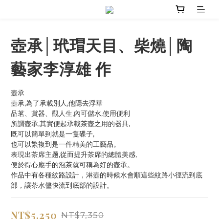
壺承│玳瑁天目、柴燒│陶
藝家李淳雄 作
壺承
壺承,為了承載別人,他隱去浮華
品茗、賞器、觀人生,內可儲水,使用便利
所謂壺承,其實便起承載茶壺之用的器具,
既可以簡單到就是一隻碟子,
也可以繁複到是一件精美的工藝品。
表現出茶席主题,從而提升茶席的總體美感,
便於得心應手的泡茶就可稱為好的壺承。
作品中有各種紋路設計，淋壺的時候水會順這些紋路小徑流到底
部，讓茶水儘快流到底部的設計。
NT$5,250
NT$7,350