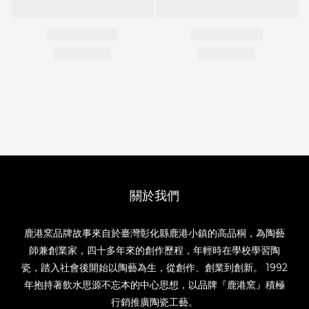
關於我們
鹿港窯品牌故事來自於臺灣彰化縣鹿港小鎮的高品桐，為陶藝
師兼創業家，四十多年來的創作歷程，年輕時在學校學習陶
瓷，踏入社會後開始以陶藝為生，從創作、創業到創新。 1992
年抱持著飲水思源不忘本的中心思想，以品牌『鹿港窯』積極
行銷推廣陶瓷工藝。