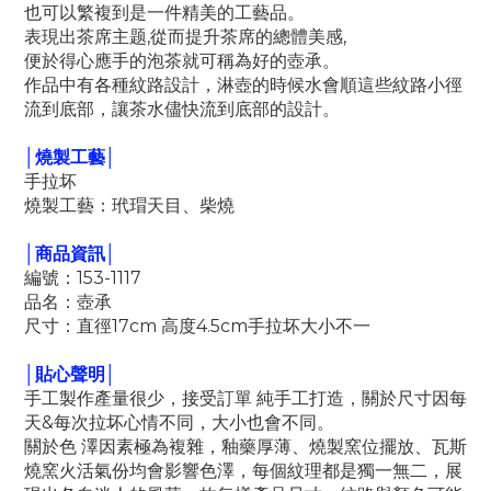
也可以繁複到是一件精美的工藝品。
表現出茶席主题,從而提升茶席的總體美感,
便於得心應手的泡茶就可稱為好的壺承。
作品中有各種紋路設計，淋壺的時候水會順這些紋路小徑
流到底部，讓茶水儘快流到底部的設計。
│燒製工藝│
手拉坏
燒製工藝：玳瑁天目、柴燒
│商品資訊│
編號：153-1117
品名：壺承
尺寸：直徑17cm 高度4.5cm手拉坏大小不一
│貼心聲明│
手工製作產量很少，接受訂單 純手工打造，關於尺寸因每
天&每次拉坏心情不同，大小也會不同。
關於色 澤因素極為複雜，釉藥厚薄、燒製窯位擺放、瓦斯
燒窯火活氣份均會影響色澤，每個紋理都是獨一無二，展