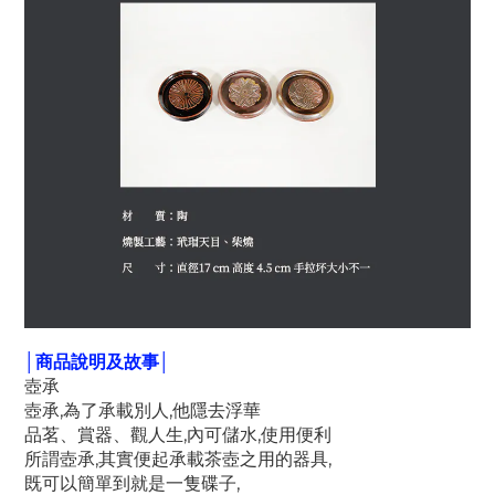
│商品說明及故事│
壺承
壺承,為了承載別人,他隱去浮華
品茗、賞器、觀人生,內可儲水,使用便利
所謂壺承,其實便起承載茶壺之用的器具,
既可以簡單到就是一隻碟子,