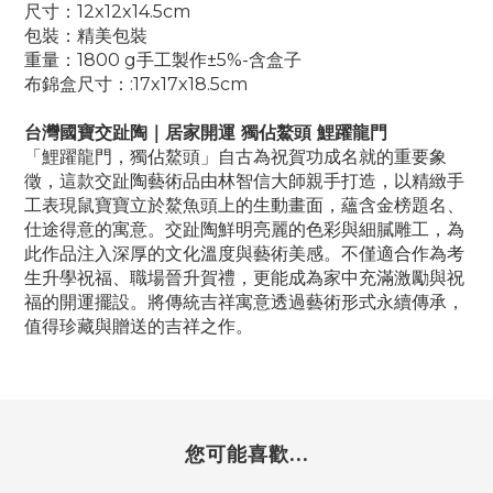
尺寸：12x12x14.5cm
包裝：精美包裝
重量：1800 g手工製作±5%-含盒子
布錦盒尺寸：:17x17x18.5cm
台灣國寶交趾陶｜居家開運 獨佔鰲頭 鯉躍龍門
「鯉躍龍門，獨佔鰲頭」自古為祝賀功成名就的重要象
徵，這款交趾陶藝術品由林智信大師親手打造，以精緻手
工表現鼠寶寶立於鰲魚頭上的生動畫面，蘊含金榜題名、
仕途得意的寓意。交趾陶鮮明亮麗的色彩與細膩雕工，為
此作品注入深厚的文化溫度與藝術美感。不僅適合作為考
生升學祝福、職場晉升賀禮，更能成為家中充滿激勵與祝
福的開運擺設。將傳統吉祥寓意透過藝術形式永續傳承，
值得珍藏與贈送的吉祥之作。
您可能喜歡...