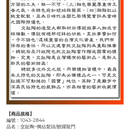
【商品規格】
編號：1043-2844
品名：交趾陶~獨佔鰲頭/鯉躍龍門