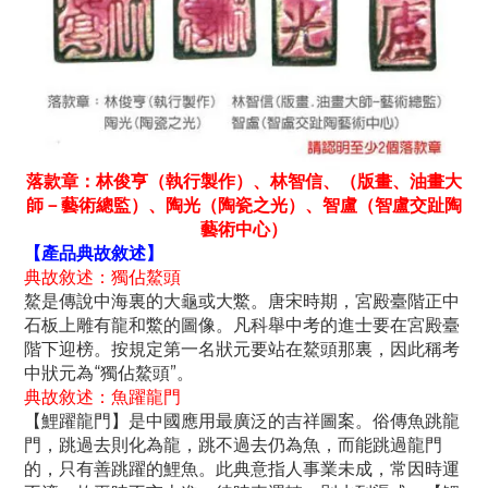
落款章：林俊亨（執行製作）、林智信、（版畫、油畫大
師－藝術總監）、陶光（陶瓷之光）、智盧（智盧交趾陶
藝術中心）
【產品典故敘述】
典故敘述：獨佔鰲頭
鰲是傳說中海裏的大龜或大鱉。唐宋時期，宮殿臺階正中
石板上雕有龍和鱉的圖像。凡科舉中考的進士要在宮殿臺
階下迎榜。按規定第一名狀元要站在鰲頭那裏，因此稱考
中狀元為“獨佔鰲頭”。
典故敘述：魚躍龍門
【鯉躍龍門】是中國應用最廣泛的吉祥圖案。俗傳魚跳龍
門，跳過去則化為龍，跳不過去仍為魚，而能跳過龍門
的，只有善跳躍的鯉魚。此典意指人事業未成，常因時運