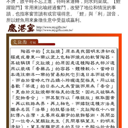
不濟，故平時不忘上進，待時來運轉，則水到渠成。【鯉
躍龍門】常用來比喻經過奮鬥，改變了地位和情況的事
蹟，也指寒窗苦讀有或官場得意。「鯉」與「利」諧音，
所以鯉魚用來象徵生意中受益或贏利。