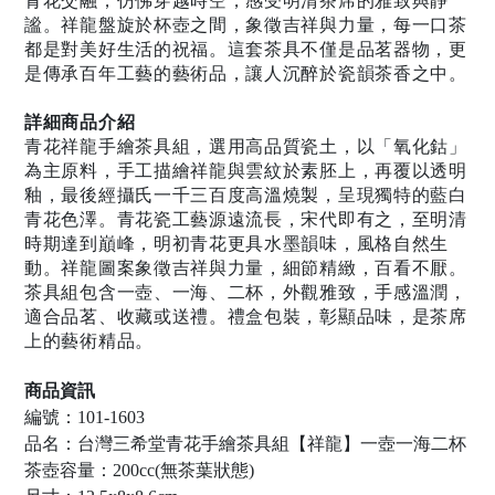
青花交融，仿佛穿越時空，感受明清茶席的雅致與靜
謐。祥龍盤旋於杯壺之間，象徵吉祥與力量，每一口茶
都是對美好生活的祝福。這套茶具不僅是品茗器物，更
是傳承百年工藝的藝術品，讓人沉醉於瓷韻茶香之中。
詳細商品介紹
青花祥龍手繪茶具組，選用高品質瓷土，以「氧化鈷」
為主原料，手工描繪祥龍與雲紋於素胚上，再覆以透明
釉，最後經攝氏一千三百度高溫燒製，呈現獨特的藍白
青花色澤。青花瓷工藝源遠流長，宋代即有之，至明清
時期達到巔峰，明初青花更具水墨韻味，風格自然生
動。祥龍圖案象徵吉祥與力量，細節精緻，百看不厭。
茶具組包含一壺、一海、二杯，外觀雅致，手感溫潤，
適合品茗、收藏或送禮。禮盒包裝，彰顯品味，是茶席
上的藝術精品。
商品資訊
編號：101-1603
品名：台灣三希堂青花手繪茶具組【祥龍】一壺一海二杯
茶壺容量：200cc(無茶葉狀態)