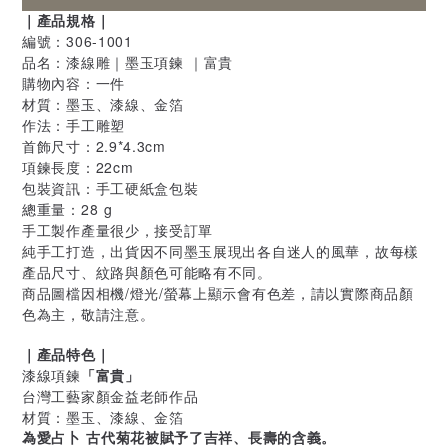
｜產品規格｜
編號：306-1001
品名：漆線雕｜墨玉項鍊 ｜富貴
購物內容：一件
材質：墨玉、漆線、金箔
作法：手工雕塑
首飾尺寸：2.9*4.3cm
項鍊長度：22cm
包裝資訊：手工硬紙盒包裝
總重量：28 g
手工製作產量很少，接受訂單
純手工打造，出貨因不同墨玉展現出各自迷人的風華，故每樣
產品尺寸、紋路與顏色可能略有不同。
商品圖檔因相機/燈光/螢幕上顯示會有色差，請以實際商品顏
色為主，敬請注意。
｜產品特色｜
漆線項鍊
「富貴」
台灣工藝家顏金益老師作品
材質：墨玉、漆線、金箔
為愛占卜 古代菊花被賦予了吉祥、長壽的含義。