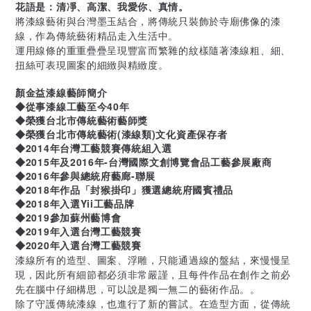
花語是：清凈、高潔、我愛你、真情。
將漆線藝術與台灣墨玉結合，將傳統只裝飾於寺廟佛像的漆
線，作為傳統藝術精品走入生活中。
運用線條的重重疊疊呈現豐富而繁雜的紋樣隨著漆線粗、細、
扭絲可表現圖案的細緻與精緻度。
顏金益漆線藝師簡介
◆從事漆線工藝至今40年
◆榮獲台北市傳統藝術藝師獎
◆榮獲台北市傳統藝術(漆線類)文化資產保存者
◆2014年台灣工藝競賽傳統組入選
◆2015年及2016年-台灣國際文創博覽會品工藝參展廠商
◆2016年參與總統府藝廊-聯展
◆2018年作品「封猴掛印」獲選總統府國賓禮品
◆2018年入選Yii工藝品牌
◆2019參加蘇州藝博會
◆2019年入選台灣工藝競賽
◆2020年入選台灣工藝競賽
漆線所有的造型、圖案、浮雕，只能通過線的盤結，來慢慢呈
現，因此所有細節都必須非常嚴謹，且每件作品在創作之前必
先在腦中仔細構思，可以說是獨一無二的藝術作品。。
除了守護傳統漆線，也進行了新的嘗試。在造型方面，從傳統