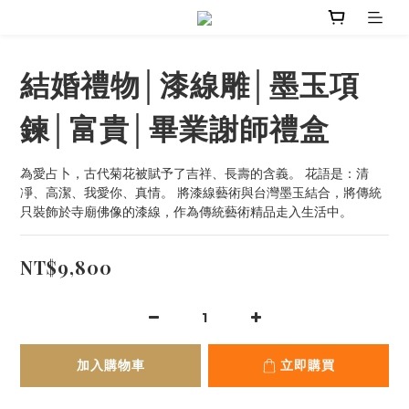
結婚禮物│漆線雕│墨玉項
鍊│富貴│畢業謝師禮盒
為愛占卜，古代菊花被賦予了吉祥、長壽的含義。 花語是：清
凈、高潔、我愛你、真情。 將漆線藝術與台灣墨玉結合，將傳統
只裝飾於寺廟佛像的漆線，作為傳統藝術精品走入生活中。
NT$9,800
加入購物車
立即購買