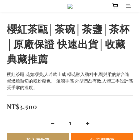
櫻紅茶甌│茶碗│茶盞│茶杯
│原廠保證 快速出貨│收藏
典藏推薦
櫻紅茶甌 花如櫻美,人若武士威 櫻花融入釉料中,剛與柔的結合造
就燃燒熱切的粉粉樱色。 溫潤手感 外型凹凸有致,人體工學設計感
受手掌的溫度。
NT$3,500