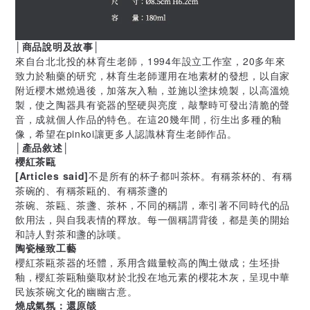
│商品說明及故事│
來自台北北投的林育生老師，1994年設立工作室，20多年來
致力於釉藥的研究，林育生老師運用在地素材的發想，以自家
附近櫻木燃燒過後，加落灰入釉，並施以塗抹燒製，以高溫燒
製，使之陶器具有瓷器的堅硬與亮度，敲擊時可發出清脆的聲
音，成就個人作品的特色。在這20幾年間，衍生出多種的釉
像，希望在pinkoi讓更多人認識林育生老師作品。
│產品敘述│
櫻紅茶甌
[Articles said]
不是所有的杯子都叫茶杯。有稱茶杯的、有稱
茶碗的、有稱茶甌的、有稱茶盞的
茶碗、茶甌、茶盞、茶杯，不同的稱謂，牽引著不同時代的品
飲用法，與自我表情的釋放。每一個稱謂背後，都是美的開始
和詩人對茶和盞的詠嘆。
陶瓷極致工藝
櫻紅茶甌茶器的坯體，系用含鐵量較高的陶土做成；生坯掛
釉，櫻紅茶甌釉藥取材於北投在地元素的櫻花木灰，呈現中華
民族茶碗文化的幽幽古意。
燒成氣氛：還原燄