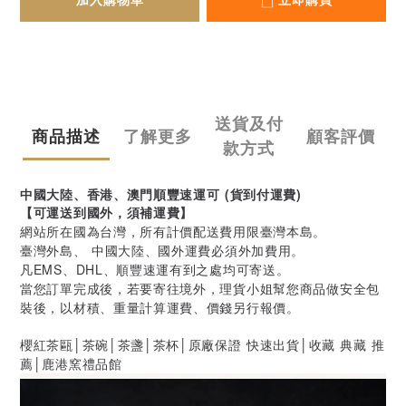
加入購物車
立即購買
送貨及付
商品描述
了解更多
顧客評價
款方式
中國大陸、香港、澳門順豐速運可 (貨到付運費)
【可運送到國外，須補運費】
網站所在國為台灣，所有計價配送費用限臺灣本島。
臺灣外島、 中國大陸、國外運費必須外加費用。
凡EMS、DHL、順豐速運有到之處均可寄送。
當您訂單完成後，若要寄往境外，理貨小姐幫您商品做安全包
裝後，以材積、重量計算運費、價錢另行報價。
櫻紅茶甌│茶碗│茶盞│茶杯│原廠保證 快速出貨│收藏 典藏 推
薦│鹿港窯禮品館