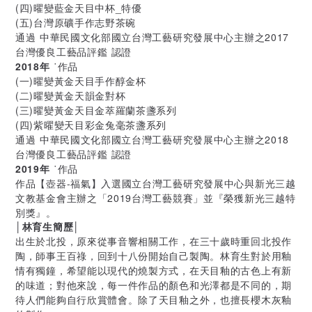
(四)曜變藍金天目中杯_特優
(五)台灣原礦手作志野茶碗
通過 中華民國文化部國立台灣工藝研究發展中心主辦之2017
台灣優良工藝品評鑑 認證
2018年
˙作品
(一)曜變黃金天目手作醇金杯
(二)曜變黃金天韻金對杯
(三)曜變黃金天目金萃羅蘭茶盞系列
(四)紫曜變天目彩金兔毫茶盞系列
通過 中華民國文化部國立台灣工藝研究發展中心主辦之2018
台灣優良工藝品評鑑 認證
2019年
˙作品
作品【壺器-福氣】入選國立台灣工藝研究發展中心與新光三越
文教基金會主辦之「2019台灣工藝競賽」並『榮獲新光三越特
別獎』。
│林育生簡歷│
出生於北投，原來從事音響相關工作，在三十歲時重回北投作
陶，師事王百祿，回到十八份開始自己製陶。林育生對於用釉
情有獨鐘，希望能以現代的燒製方式，在天目釉的古色上有新
的味道；對他來說，每一件作品的顏色和光澤都是不同的，期
待人們能夠自行欣賞體會。除了天目釉之外，也擅長櫻木灰釉